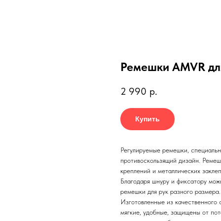
Ремешки AMVR для
2 990
р.
Купить
Регулируемые ремешки, специальн
противоскользящий дизайн. Реме
креплений и металлических заклеп
Благодаря шнуру и фиксатору можн
ремешки для рук разного размера.
Изготовленные из качественного 
мягкие, удобные, защищены от пот